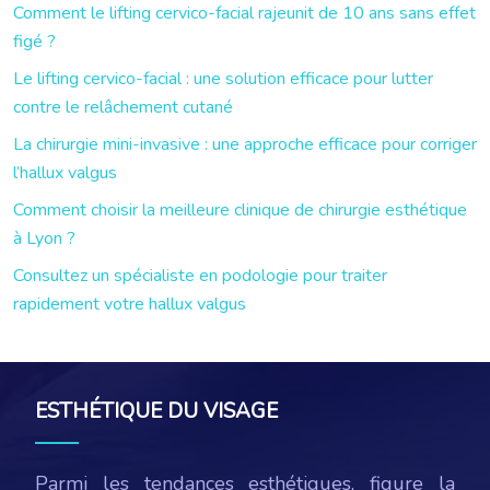
Comment le lifting cervico-facial rajeunit de 10 ans sans effet
figé ?
Le lifting cervico-facial : une solution efficace pour lutter
contre le relâchement cutané
La chirurgie mini-invasive : une approche efficace pour corriger
l’hallux valgus
Comment choisir la meilleure clinique de chirurgie esthétique
à Lyon ?
Consultez un spécialiste en podologie pour traiter
rapidement votre hallux valgus
ESTHÉTIQUE DU VISAGE
Parmi les tendances esthétiques, figure la