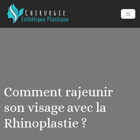
Comment rajeunir
son visage avec la
Rhinoplastie ?